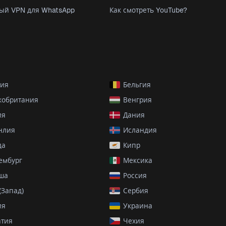
ый VPN для WhatsApp
Как смотреть YouTube?
рия
Бельгия
кобритания
Венгрия
ия
Дания
нлия
Исландия
да
Кипр
ембург
Мексика
ша
Россия
(Запад)
Сербия
ия
Украина
атия
Чехия