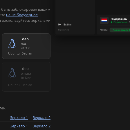
т быть заблокирован вашим
вите
наше браузерное
 воспользуйтесь зеркалами
.deb
X64
v1.3.2
Ubuntu, Debian
.deb
ARM64
In Dev
Ubuntu, Debian
пен.
Зеркало 1
Зеркало 2
Зеркало 1
Зеркало 2