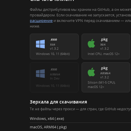
Файлы дистрибутивов мы храним на GitHub, а он може
провайдером. Если скачивание не запускается, устано
расширение
и включите VPN перед скачиванием — или
ниже.
.exe
.pkg
X64
X64
v1.3.2
v1.3.2
Windows 10, 11 (64bit)
Intel CPU, macOS 12+
.pkg
.exe
ARM64
ARM64
v1.3.2
In Dev
Silicon (M1-5 CPU),
Windows 10, 11 (64bit)
macOS 12+
Зеркала для скачивания
Те же файлы через прокси — для стран, где GitHub недосту
Windows, x64 (.exe)
macOS, ARM64 (.pkg)