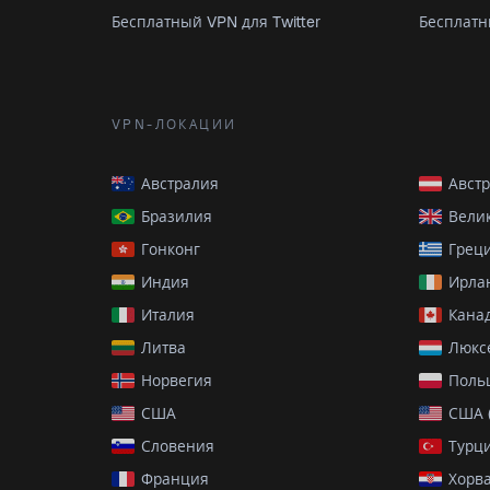
Бесплатный VPN для Twitter
Бесплатн
VPN-ЛОКАЦИИ
Австралия
Авст
Бразилия
Вели
Гонконг
Грец
Индия
Ирла
Италия
Кана
Литва
Люкс
Норвегия
Поль
США
США 
Словения
Турц
Франция
Хорв