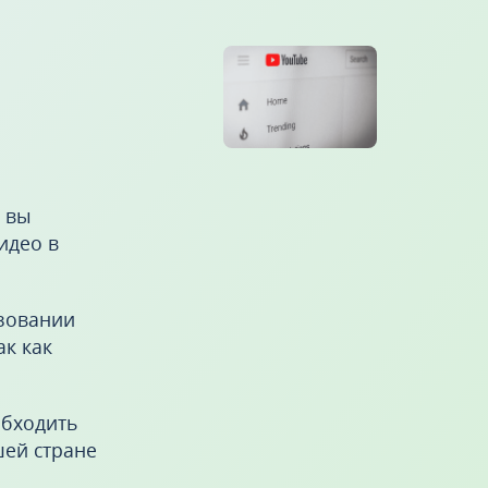
е вы
идео в
ьзовании
ак как
обходить
шей стране