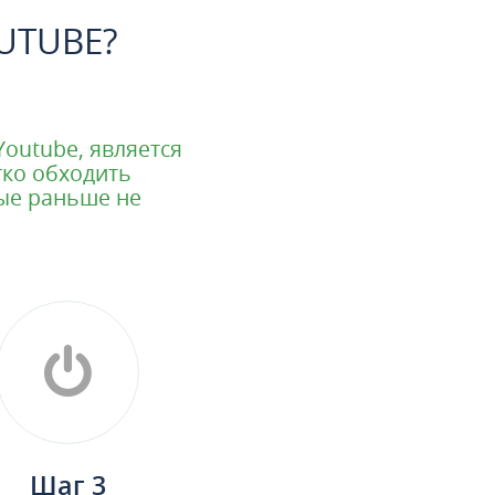
UTUBE?
outube, является
гко обходить
рые раньше не
Шаг 3