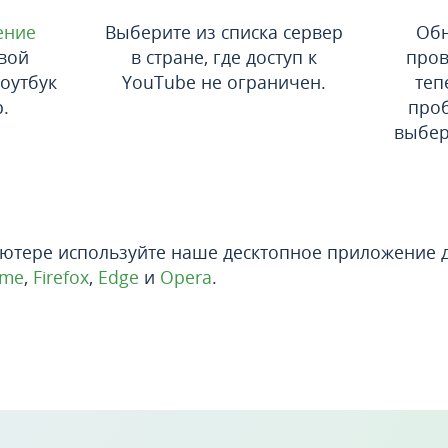
ение
Выберите из списка сервер
Обн
вой
в стране, где доступ к
пров
ноутбук
YouTube не ограничен.
теп
.
проб
выбер
ютере используйте наше десктопное приложение 
ome
,
Firefox
,
Edge
и
Opera
.