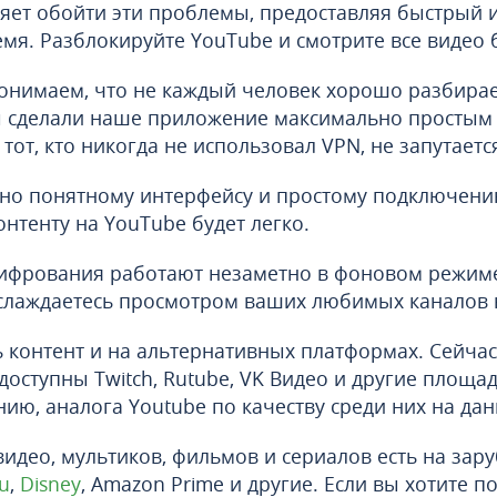
яет обойти эти проблемы, предоставляя быстрый 
емя. Разблокируйте YouTube и смотрите все видео 
онимаем, что не каждый человек хорошо разбирает
 сделали наше приложение максимально простым
тот, кто никогда не использовал VPN, не запутаетс
вно понятному интерфейсу и простому подключени
онтенту на YouTube будет легко.
фрования работают незаметно в фоновом режим
аслаждаетесь просмотром ваших любимых каналов 
 контент и на альтернативных платформах. Сейчас 
доступны Twitch, Rutube, VK Видео и другие площа
нию, аналога Youtube по качеству среди них на да
идео, мультиков, фильмов и сериалов есть на зар
u
,
Disney
, Amazon Prime и другие. Если вы хотите п