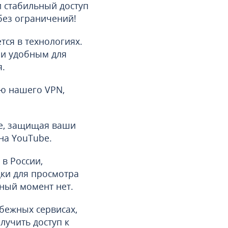
и стабильный доступ
без ограничений!
ся в технологиях.
 и удобным для
я.
ю нашего VPN,
е, защищая ваши
на YouTube.
в России,
дки для просмотра
нный момент нет.
убежных сервисах,
олучить доступ к