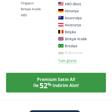
Singapur
ABD (Batı)
Birleşik Krallık
Almanya
ABD
Avustralya
Avusturya
Belçika
Birleşik Krallık
Brezilya
Bulgaristan
Danimarka
Tüm göster
Finlandiya
Fransa
Premium Satın Al!
Güney Afrika
52
%
Ile
Indirim Alın!
Güney Kore
Hindistan
Hollanda
Hong Kong