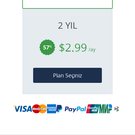
2 YIL
$2.99
57
%
/ay
Plan Seçiniz