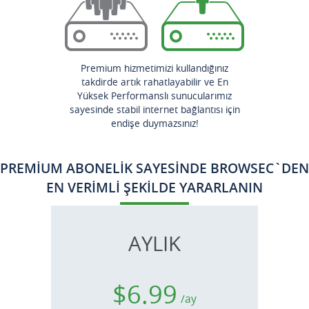
Türkiye
Ukrayna
Yunanistan
Premium hizmetimizi kullandığınız
Çek Cumhuriyeti
takdirde artık rahatlayabilir ve En
İrlanda
Yüksek Performanslı sunucularımız
İspanya
sayesinde stabil internet bağlantısı için
endişe duymazsınız!
İsrail
İsveç
PREMIUM ABONELIK SAYESINDE BROWSEC`DEN
İsviçre
EN VERIMLI ŞEKILDE YARARLANIN
İtalya
İzlanda
Şili
AYLIK
$6.99
/ay