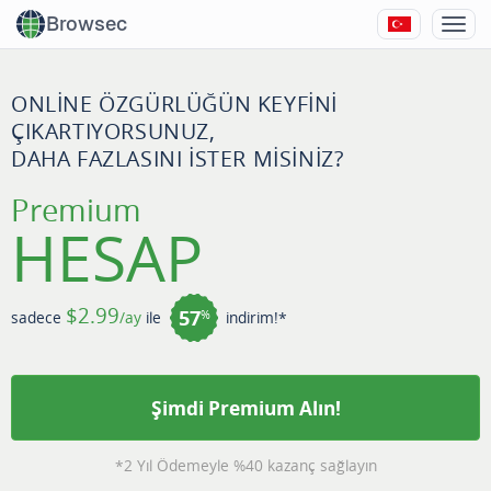
Browsec
ONLINE ÖZGÜRLÜĞÜN KEYFINI
ÇIKARTIYORSUNUZ,
DAHA FAZLASINI ISTER MISINIZ?
Premium
HESAP
$2.99
57
%
sadece
/ay
ile
indirim!*
Şimdi Premium Alın!
*2 Yıl Ödemeyle %40 kazanç sağlayın