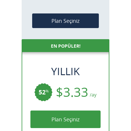
Plan Seçiniz
EN POPÜLER!
YILLIK
$3.33
52
%
/ay
Plan Seçiniz